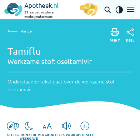
Apotheek
.nl
25 jaar betrouwbare
medicijninformatie
Vorige
Werkzame
Tamiflu | oseltamivir
Vorige
PRINT
stof:
Onderstaande
DEEL
PRINT
tekst
Tamiflu
oseltamivir
DEEL
gaat
Werkzame stof:
oseltamivir
over
de
werkzame
Onderstaande tekst gaat over de werkzame stof
stof
oseltamivir
.
oseltamivir
.
UITLEG
DONKERE
VERGROOT
LEES VOOR
OPEN ALLE
WEERGAVE