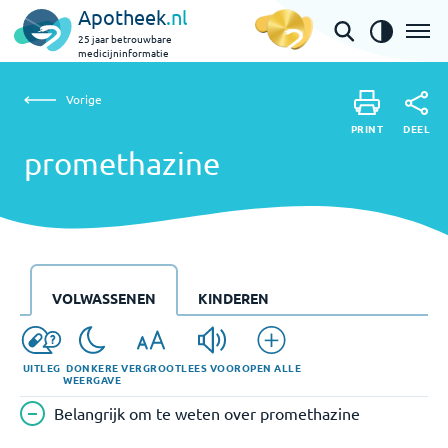
Apotheek
.nl
25 jaar betrouwbare
medicijninformatie
Vorige
promethazine
Vorige
PRINT
DEEL
PRINT
promethazine
DEEL
VOLWASSENEN
KINDEREN
UITLEG
DONKERE
VERGROOT
LEES VOOR
OPEN ALLE
WEERGAVE
Belangrijk om te weten over promethazine