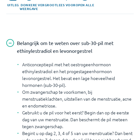
pil
levonorgestrel
UITLEG
DONKERE
VERGROOT
LEES VOOR
OPEN ALLE
met
WEERGAVE
ethinylestradiol
en
levonorgestrel
.
Belangrijk om te weten over sub-30-pil met
ethinylestradiol en levonorgestrel
Anticonceptiepil met het oestrogeenhormoon
ethinylestradiol en het progestageenhormoon
levonorgestrel. Het bevat een lage hoeveelheid
hormonen (sub-30-pil).
Om zwangerschap te voorkomen, bij
menstruatieklachten, uitstellen van de menstruatie, acne
en endometriose.
Gebruikt u de pil voor het eerst? Begin dan op de eerste
dag van uw menstruatie. Dan beschermt de pil meteen
tegen zwangerschap.
Begint u op dag 2, 3, 4 of 5 van uw menstruatie? Dan bent