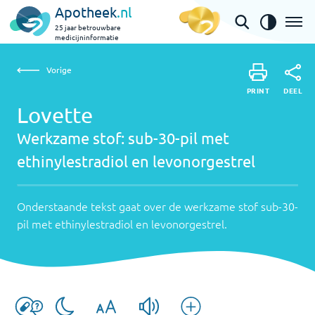
Apotheek
.nl
25 jaar betrouwbare
medicijninformatie
Vorige
Vorige
Lovette | sub-30-pil met ethinylestradiol en
PRINT
DEEL
PRINT
levonorgestrel
Lovette
DEEL
Werkzame
Werkzame stof:
sub-30-pil met
stof:
Onderstaande
ethinylestradiol en levonorgestrel
tekst
sub-
gaat
30-
Onderstaande tekst gaat over de werkzame stof
sub-30-
over
pil met ethinylestradiol en levonorgestrel
.
pil
de
werkzame
met
stof
ethinylestradiol
sub-
en
30-