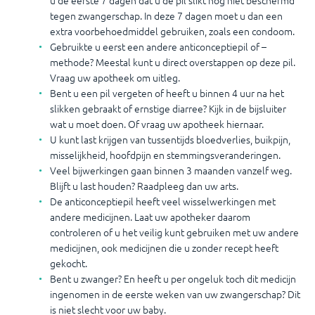
u de eerste 7 dagen dat u de pil slikt nog niet beschermd
tegen zwangerschap. In deze 7 dagen moet u dan een
extra voorbehoedmiddel gebruiken, zoals een condoom.
Gebruikte u eerst een andere anticonceptiepil of –
methode? Meestal kunt u direct overstappen op deze pil.
Vraag uw apotheek om uitleg.
Bent u een pil vergeten of heeft u binnen 4 uur na het
slikken gebraakt of ernstige diarree? Kijk in de bijsluiter
wat u moet doen. Of vraag uw apotheek hiernaar.
U kunt last krijgen van tussentijds bloedverlies, buikpijn,
misselijkheid, hoofdpijn en stemmingsveranderingen.
Veel bijwerkingen gaan binnen 3 maanden vanzelf weg.
Blijft u last houden? Raadpleeg dan uw arts.
De anticonceptiepil heeft veel wisselwerkingen met
andere medicijnen. Laat uw apotheker daarom
controleren of u het veilig kunt gebruiken met uw andere
medicijnen, ook medicijnen die u zonder recept heeft
gekocht.
Bent u zwanger? En heeft u per ongeluk toch dit medicijn
ingenomen in de eerste weken van uw zwangerschap? Dit
is niet slecht voor uw baby.