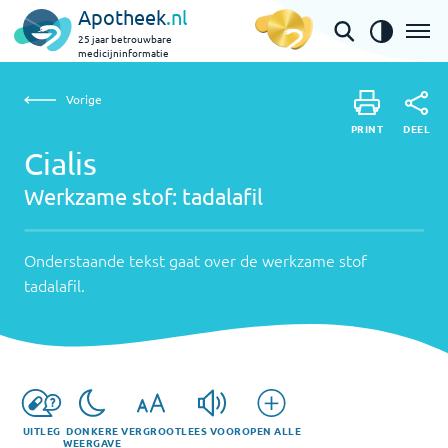
Apotheek
.nl
25 jaar betrouwbare
medicijninformatie
Vorige
Werkzame
Cialis | tadalafil
Vorige
PRINT
stof:
Onderstaande
DEEL
PRINT
tekst
Cialis
tadalafil
DEEL
gaat
Werkzame stof:
tadalafil
over
de
werkzame
Onderstaande tekst gaat over de werkzame stof
stof
tadalafil
.
tadalafil
.
UITLEG
DONKERE
VERGROOT
LEES VOOR
OPEN ALLE
WEERGAVE