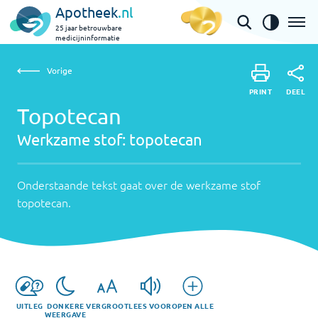
Apotheek
.nl
25 jaar betrouwbare
medicijninformatie
Vorige
Werkzame
Topotecan | topotecan
Vorige
PRINT
stof:
Onderstaande
DEEL
PRINT
tekst
Topotecan
topotecan
DEEL
gaat
Werkzame stof:
topotecan
over
de
werkzame
Onderstaande tekst gaat over de werkzame stof
stof
topotecan
.
topotecan
.
UITLEG
DONKERE
VERGROOT
LEES VOOR
OPEN ALLE
WEERGAVE