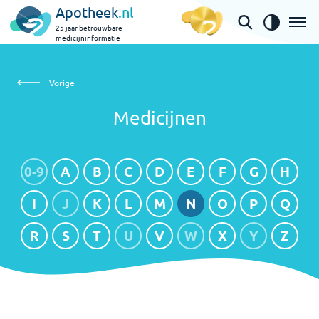
Apotheek
.nl
25 jaar betrouwbare
medicijninformatie
Medicijnen
Vorige
Medicijnen
0-9
A
B
C
D
E
F
G
H
I
J
K
L
M
N
O
P
Q
R
S
T
U
V
W
X
Y
Z