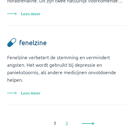
noradrenaline. Dit zijn twee natuurlijk voorkomende…
Lees meer
fenelzine
Fenelzine verbetert de stemming en vermindert
angsten. Het wordt gebruikt bij depressie en
paniekstoornis, als andere medicijnen onvoldoende
helpen.
Lees meer
1
2