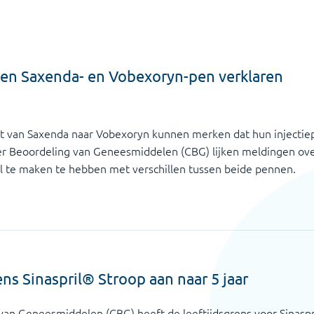
ssen Saxenda- en Vobexoryn-pen verklaren
apt van Saxenda naar Vobexoryn kunnen merken dat hun injectie
ter Beoordeling van Geneesmiddelen (CBG) lijken meldingen o
 te maken te hebben met verschillen tussen beide pennen.
ns Sinaspril® Stroop aan naar 5 jaar
van Geneesmiddelen (CBG) heeft de leeftijdsgrens voor Sinasp