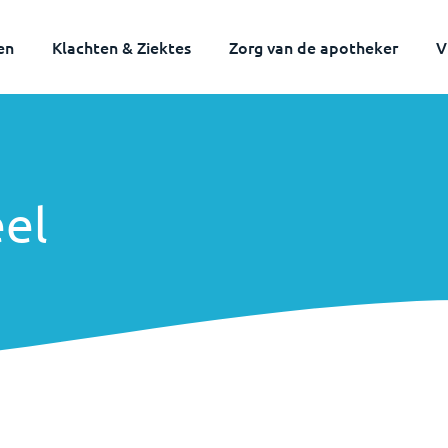
en
Klachten & Ziektes
Zorg van de apotheker
V
el