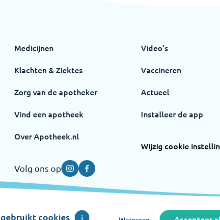
Medicijnen
Video's
Klachten & Ziektes
Vaccineren
Zorg van de apotheker
Actueel
Vind een apotheek
Installeer de app
Over Apotheek.nl
Wijzig cookie instelli
Volg ons op
Instagram
Facebook
gebruikt cookies
i
Accepteer al
Weigeren