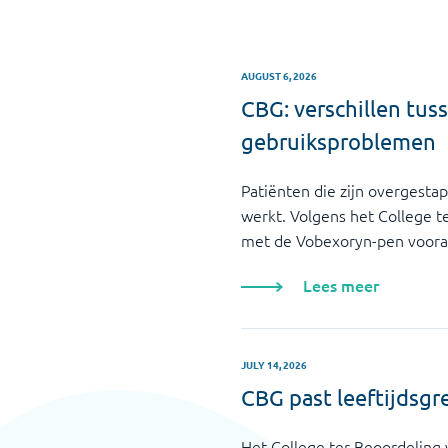
AUGUST 6, 2026
CBG: verschillen tu
gebruiksproblemen
Patiënten die zijn overgest
werkt. Volgens het College 
met de Vobexoryn-pen vooral
Lees meer
JULY 14, 2026
CBG past leeftijdsgre
Het College ter Beoordeling 