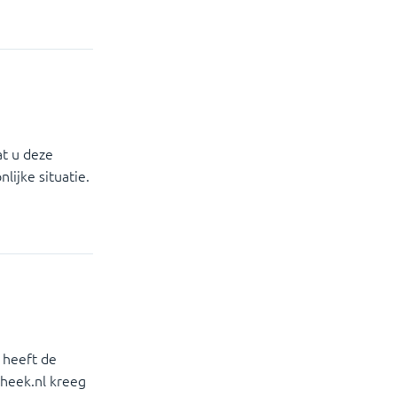
at u deze
lijke situatie.
r heeft de
heek.nl kreeg