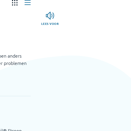
LEES VOOR
pen anders
ver problemen
ril® Stroop