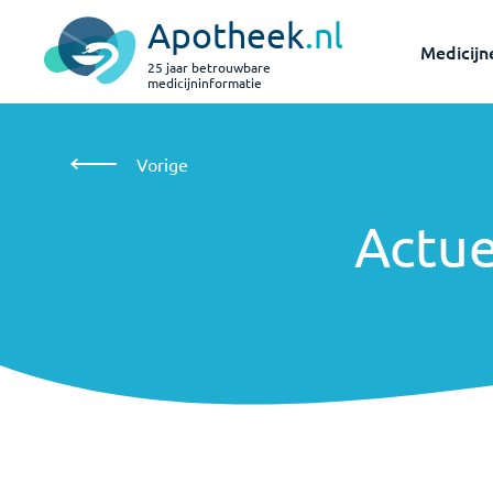
Apotheek
.nl
Medicijn
25 jaar betrouwbare
medicijninformatie
Vorige
Actueel
Vorige
Actue