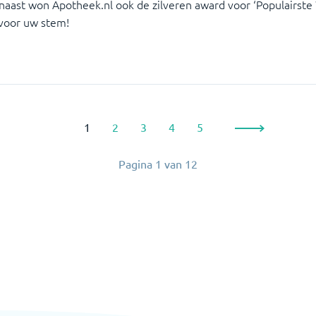
naast won Apotheek.nl ook de zilveren award voor ‘Populairste 
 voor uw stem!
1
2
3
4
5
Pagina
1
van
12