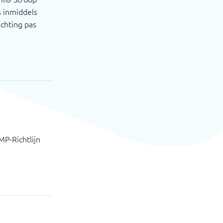
s inmiddels
chting pas
P-Richtlijn