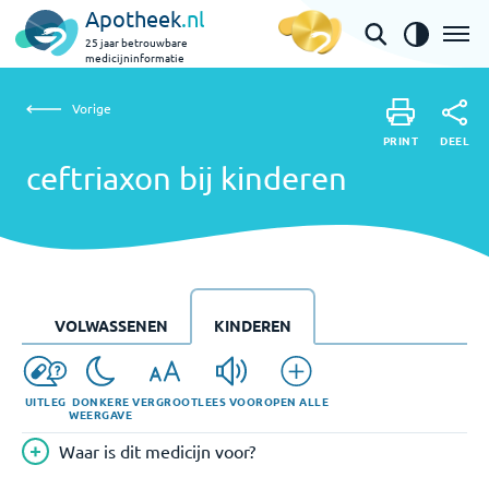
Apotheek
.nl
25 jaar betrouwbare
medicijninformatie
Vorige
ceftriaxon bij kinderen
Vorige
PRINT
DEEL
PRINT
ceftriaxon bij kinderen
DEEL
VOLWASSENEN
KINDEREN
UITLEG
DONKERE
VERGROOT
LEES VOOR
OPEN ALLE
WEERGAVE
Waar is dit medicijn voor?