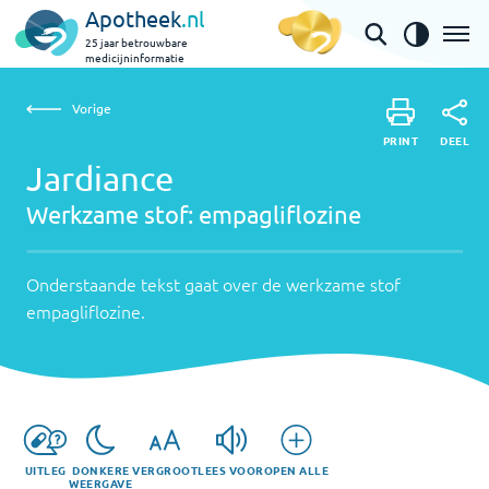
Apotheek
.nl
25 jaar betrouwbare
medicijninformatie
Vorige
Werkzame
Jardiance | empagliflozine
Vorige
PRINT
stof:
Onderstaande
DEEL
PRINT
tekst
Jardiance
empagliflozine
DEEL
gaat
Werkzame stof:
empagliflozine
over
de
werkzame
Onderstaande tekst gaat over de werkzame stof
stof
empagliflozine
.
empagliflozine
.
UITLEG
DONKERE
VERGROOT
LEES VOOR
OPEN ALLE
WEERGAVE