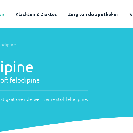
en
Klachten & Ziektes
Zorg van de apotheker
V
lodipine
ipine
of:
felodipine
st gaat over de werkzame stof
felodipine
.