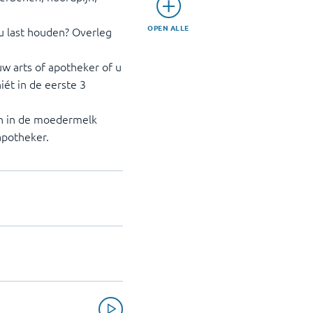
OPEN ALLE
u last houden? Overleg
w arts of apotheker of u
iét in de eerste 3
ijn in de moedermelk
apotheker.