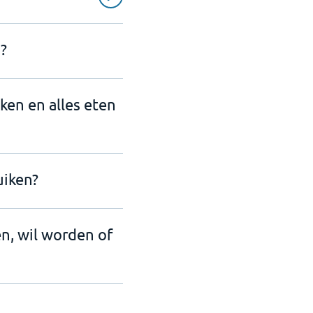
?
nken en alles eten
uiken?
en, wil worden of