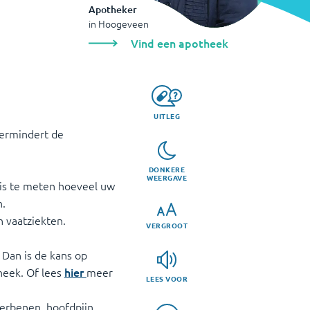
Apotheker
in
Hoogeveen
Vind een apotheek
UITLEG
vermindert de
DONKERE
WEERGAVE
 is te meten hoeveel uw
n.
n vaatziekten.
VERGROOT
. Dan is de kans op
heek. Of lees
hier
meer
LEES VOOR
erbenen, hoofdpijn,