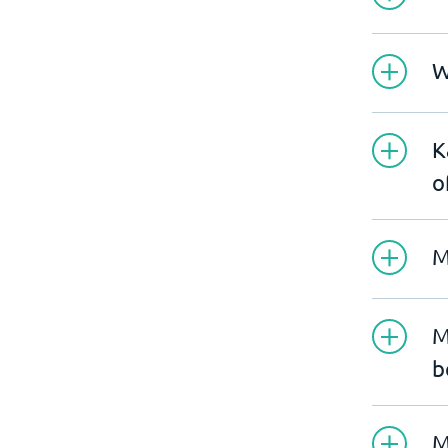
W
K
o
M
M
b
M