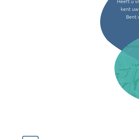
Heeft u v
kent uw 
Bent 