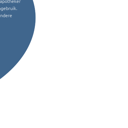
 apotheker
ngebruik.
andere