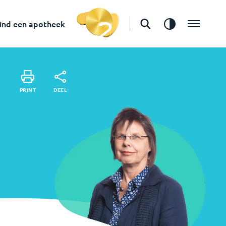
in
Hoogeveen
Vind een apotheek
ind een apotheek
DEEL
PRINT
DEEL
PRINT