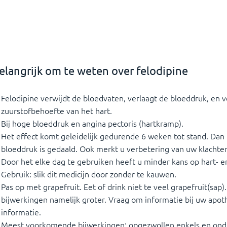
elangrijk om te weten over felodipine
Felodipine verwijdt de bloedvaten, verlaagt de bloeddruk, en 
zuurstofbehoefte van het hart.
Bij hoge bloeddruk en angina pectoris (hartkramp).
Het effect komt geleidelijk gedurende 6 weken tot stand. Dan
bloeddruk is gedaald. Ook merkt u verbetering van uw klachte
Door het elke dag te gebruiken heeft u minder kans op hart- e
Gebruik: slik dit medicijn door zonder te kauwen.
Pas op met grapefruit. Eet of drink niet te veel grapefruit(sap)
bijwerkingen namelijk groter. Vraag om informatie bij uw apot
informatie.
Meest voorkomende bijwerkingen: opgezwollen enkels en ond