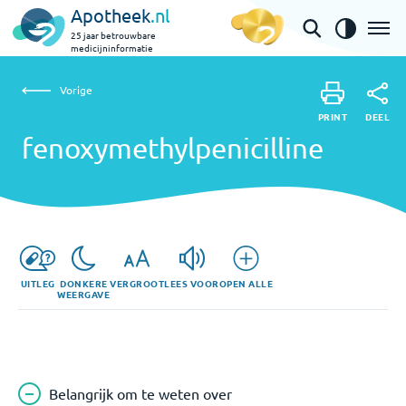
Apotheek
.nl
25 jaar betrouwbare
medicijninformatie
Vorige
fenoxymethylpenicilline
Vorige
PRINT
DEEL
PRINT
fenoxymethylpenicilline
DEEL
UITLEG
DONKERE
VERGROOT
LEES VOOR
OPEN ALLE
WEERGAVE
Belangrijk om te weten over