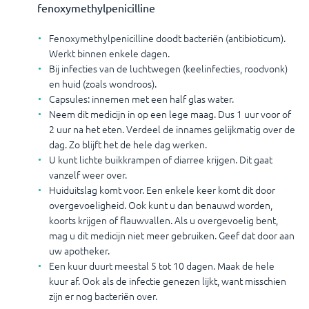
fenoxymethylpenicilline
Fenoxymethylpenicilline doodt bacteriën (antibioticum).
Werkt binnen enkele dagen.
Bij infecties van de luchtwegen (keelinfecties, roodvonk)
en huid (zoals wondroos).
Capsules: innemen met een half glas water.
Neem dit medicijn in op een lege maag. Dus 1 uur voor of
2 uur na het eten. Verdeel de innames gelijkmatig over de
dag. Zo blijft het de hele dag werken.
U kunt lichte buikkrampen of diarree krijgen. Dit gaat
vanzelf weer over.
Huiduitslag komt voor. Een enkele keer komt dit door
overgevoeligheid. Ook kunt u dan benauwd worden,
koorts krijgen of flauwvallen. Als u overgevoelig bent,
mag u dit medicijn niet meer gebruiken. Geef dat door aan
uw apotheker.
Een kuur duurt meestal 5 tot 10 dagen. Maak de hele
kuur af. Ook als de infectie genezen lijkt, want misschien
zijn er nog bacteriën over.