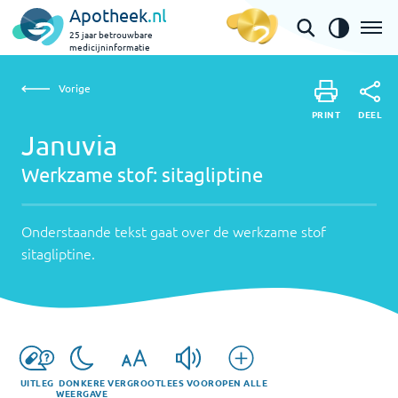
Apotheek
.nl
25 jaar betrouwbare
medicijninformatie
Vorige
Werkzame
Januvia | sitagliptine
Vorige
PRINT
stof:
Onderstaande
DEEL
PRINT
tekst
Januvia
sitagliptine
DEEL
gaat
Werkzame stof:
sitagliptine
over
de
werkzame
Onderstaande tekst gaat over de werkzame stof
stof
sitagliptine
.
sitagliptine
.
UITLEG
DONKERE
VERGROOT
LEES VOOR
OPEN ALLE
WEERGAVE