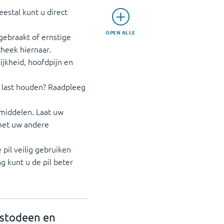
estal kunt u direct
OPEN ALLE
 gebraakt of ernstige
theek hiernaar.
lijkheid, hoofdpijn en
u last houden? Raadpleeg
 middelen. Laat uw
 met uw andere
pil veilig gebruiken
g kunt u de pil beter
estodeen en