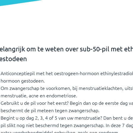
en
gestodeen
.
elangrijk om te weten over sub-50-pil met eth
estodeen
Anticonceptiepil met het oestrogeen-hormoon ethinylestradio
hormoon gestodeen.
Om zwangerschap te voorkomen, bij menstruatieklachten, uits
menstruatie, acne en endometriose.
Gebruikt u de pil voor het eerst? Begin dan op de eerste dag 
beschermt de pil meteen tegen zwangerschap.
Begint u op dag 2, 3, 4 of 5 van uw menstruatie? Dan bent u d
pil slikt nog niet beschermd tegen zwangerschap. In deze 7 d
extra voorbehoedmiddel gebruiken, zoals een condoom.