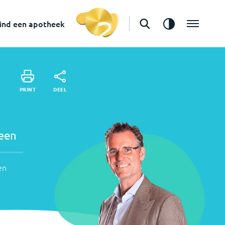
Apotheker
ind een apotheek
in
Amersfoort
Vind een apotheek
DEEL
PRINT
DEEL
PRINT
deen
en