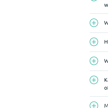
w
W
H
W
K
o
M