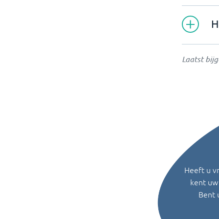
H
Laatst bij
Heeft u v
kent uw 
Bent 