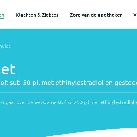
en
Klachten & Ziektes
Zorg van de apotheker
V
Werkzame
 en
nulet
stof:
Onderstaande
tekst
sub-
let
gaat
50-
over
pil
de
of:
sub-50-pil met ethinylestradiol en gesto
werkzame
met
stof
ethinylestradiol
st gaat over de werkzame stof
sub-50-pil met ethinylestradiol 
sub-
en
50-
pil
gestodeen
met
ethinylestradiol