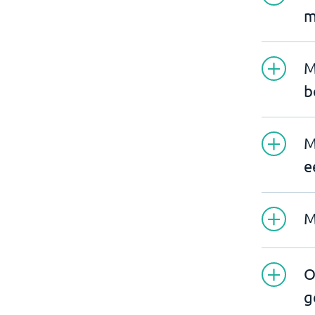
m
M
b
M
e
M
O
g