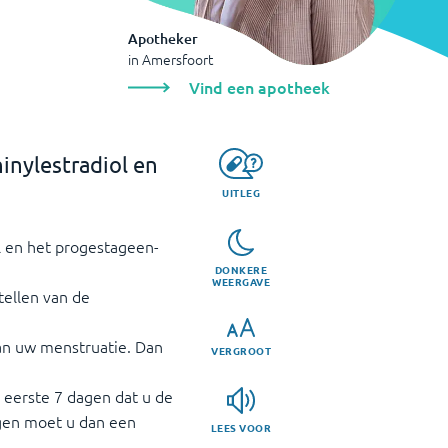
Apotheker
in
Amersfoort
Vind een apotheek
inylestradiol en
UITLEG
l en het progestageen-
DONKERE
WEERGAVE
tellen van de
van uw menstruatie. Dan
VERGROOT
e eerste 7 dagen dat u de
agen moet u dan een
LEES VOOR