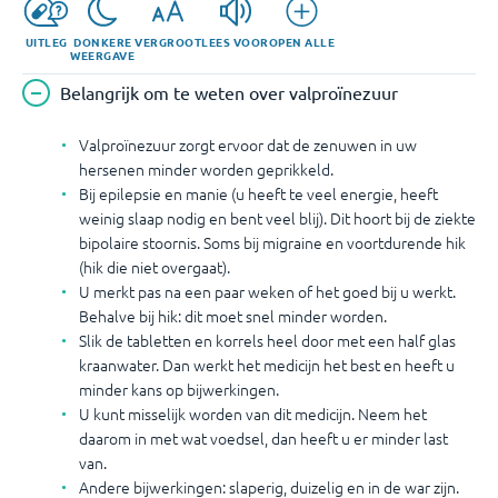
UITLEG
DONKERE
VERGROOT
LEES VOOR
OPEN ALLE
WEERGAVE
Belangrijk om te weten over valproïnezuur
Valproïnezuur zorgt ervoor dat de zenuwen in uw
hersenen minder worden geprikkeld.
Bij epilepsie en manie (u heeft te veel energie, heeft
weinig slaap nodig en bent veel blij). Dit hoort bij de ziekte
bipolaire stoornis. Soms bij migraine en voortdurende hik
(hik die niet overgaat).
U merkt pas na een paar weken of het goed bij u werkt.
Behalve bij hik: dit moet snel minder worden.
Slik de tabletten en korrels heel door met een half glas
kraanwater. Dan werkt het medicijn het best en heeft u
minder kans op bijwerkingen.
U kunt misselijk worden van dit medicijn. Neem het
daarom in met wat voedsel, dan heeft u er minder last
van.
Andere bijwerkingen: slaperig, duizelig en in de war zijn.