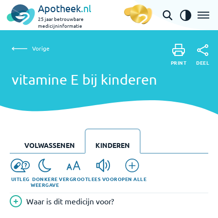
Apotheek
.nl
25 jaar betrouwbare
medicijninformatie
Vorige
vitamine E bij kinderen
Vorige
PRINT
DEEL
PRINT
vitamine E bij kinderen
DEEL
VOLWASSENEN
KINDEREN
UITLEG
DONKERE
VERGROOT
LEES VOOR
OPEN ALLE
WEERGAVE
Waar is dit medicijn voor?