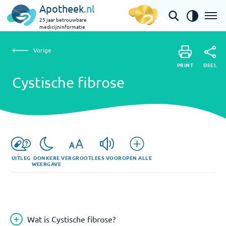
Apotheek
.nl
25 jaar betrouwbare
medicijninformatie
Vorige
Cystische fibrose
Vorige
PRINT
DEEL
PRINT
Cystische fibrose
DEEL
UITLEG
DONKERE
VERGROOT
LEES VOOR
OPEN ALLE
WEERGAVE
Wat is Cystische fibrose?