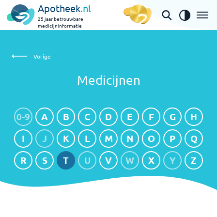
Apotheek
.nl
25 jaar betrouwbare
medicijninformatie
Medicijnen
Vorige
Medicijnen
0-9
A
B
C
D
E
F
G
H
I
J
K
L
M
N
O
P
Q
R
S
T
U
V
W
X
Y
Z