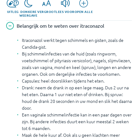
UITLEG
DONKERE
VERGROOT
LEES VOOR
OPEN ALLE
WEERGAVE
Belangrijk om te weten over itraconazol
Itraconazol werkt tegen schimmels en gisten, zoals de
Candida-gist.
Bij schimmelinfecties van de huid (zoals ringworm,
voetschimmel of pityriasis versicolor), nagels, slijmvliezen,
zoals van vagina, mond en keel (spruw), longen en andere
organen. Ook om dergelijke infecties te voorkomen.
Capsules: heel doorslikken tijdens het eten.
Drank: neem de drank in op een lege maag. Dus 2 uur na
het eten. Daarna 1 uur niet eten of drinken. Bij spruw:
houd de drank 20 seconden in uw mond en slik het daarna
door.
Een vaginale schimmelinfectie kan in een paar dagen over
zijn. Bij andere infecties duurt een kuur meestal 2 weken
tot 6 maanden.
Maak de hele kuur af. Ook als u geen klachten meer