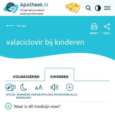
Apotheek
.nl
25 jaar betrouwbare
medicijninformatie
Vorige
valaciclovir bij kinderen
Vorige
PRINT
DEEL
PRINT
valaciclovir bij kinderen
DEEL
VOLWASSENEN
KINDEREN
UITLEG
DONKERE
VERGROOT
LEES VOOR
OPEN ALLE
WEERGAVE
Waar is dit medicijn voor?