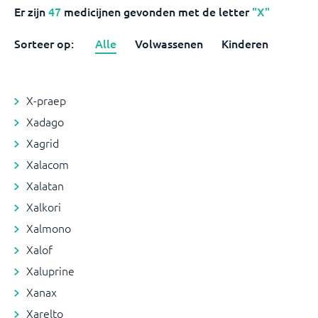
Er zijn
47
medicijnen
gevonden met de letter
"X"
Sorteer op:
Alle
Volwassenen
Kinderen
X-praep
Xadago
Xagrid
Xalacom
Xalatan
Xalkori
Xalmono
Xalof
Xaluprine
Xanax
Xarelto