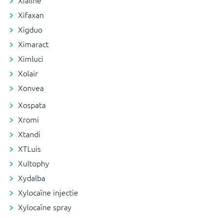
Xialine
Xifaxan
Xigduo
Ximaract
Ximluci
Xolair
Xonvea
Xospata
Xromi
Xtandi
XTLuis
Xultophy
Xydalba
Xylocaïne injectie
Xylocaïne spray