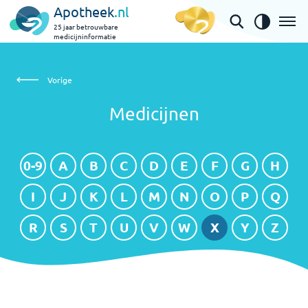
Apotheek
.nl
25 jaar betrouwbare
medicijninformatie
Medicijnen
Vorige
Medicijnen
0-9
A
B
C
D
E
F
G
H
I
J
K
L
M
N
O
P
Q
R
S
T
U
V
W
X
Y
Z