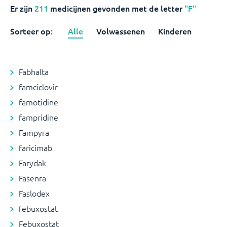
Er zijn
211
medicijnen
gevonden met de letter
"F"
Sorteer op:
Alle
Volwassenen
Kinderen
Fabhalta
famciclovir
famotidine
fampridine
Fampyra
faricimab
Farydak
Fasenra
Faslodex
febuxostat
Febuxostat