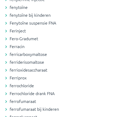
fenytoïne
fenytoïne bij kinderen
Fenytoïne suspensie FNA
Ferinject
Fero-Gradumet
Ferracin
ferricarboxymaltose
ferriderisomaltose
ferrioxidesaccharaat
Ferriprox
ferrochloride
Ferrochloride drank FNA
ferrofumaraat
ferrofumaraat bij kinderen
ferrogluconaat