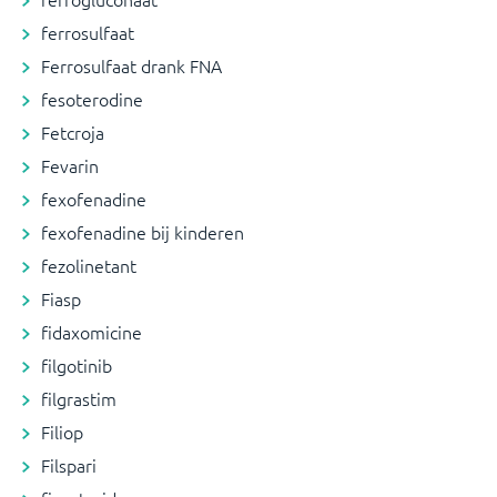
ferrosulfaat
Ferrosulfaat drank FNA
fesoterodine
Fetcroja
Fevarin
fexofenadine
fexofenadine bij kinderen
fezolinetant
Fiasp
fidaxomicine
filgotinib
filgrastim
Filiop
Filspari