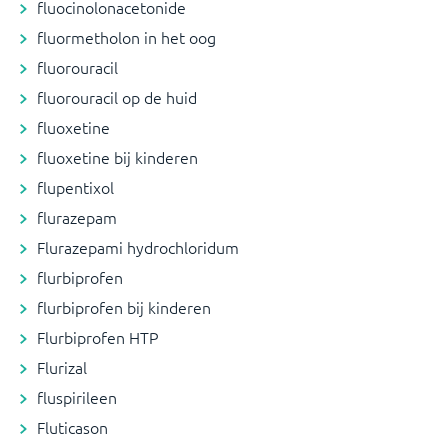
fluocinolonacetonide
fluormetholon in het oog
fluorouracil
fluorouracil op de huid
fluoxetine
fluoxetine bij kinderen
flupentixol
flurazepam
Flurazepami hydrochloridum
flurbiprofen
flurbiprofen bij kinderen
Flurbiprofen HTP
Flurizal
fluspirileen
Fluticason