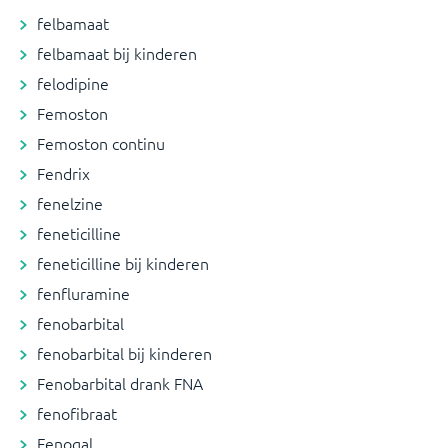
felbamaat
felbamaat bij kinderen
felodipine
Femoston
Femoston continu
Fendrix
fenelzine
feneticilline
feneticilline bij kinderen
fenfluramine
fenobarbital
fenobarbital bij kinderen
Fenobarbital drank FNA
fenofibraat
Fenogal