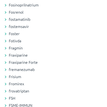
Fosinoprilnatrium
Fosrenol
fostamatinib
fostemsavir
Foster
Fotivda
Fragmin
Fraxiparine
Fraxiparine Forte
fremanezumab
Frisium
Fromirex
frovatriptan
FSH
FSME-IMMUN