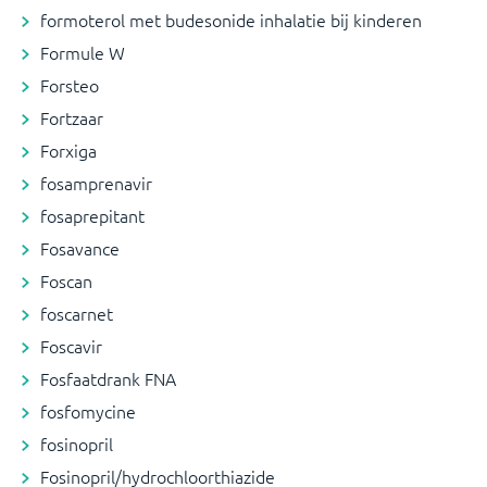
formoterol met budesonide inhalatie bij kinderen
Formule W
Forsteo
Fortzaar
Forxiga
fosamprenavir
fosaprepitant
Fosavance
Foscan
foscarnet
Foscavir
Fosfaatdrank FNA
fosfomycine
fosinopril
Fosinopril/hydrochloorthiazide