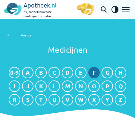
Apotheek
.nl
25 jaar betrouwbare
medicijninformatie
Medicijnen
Vorige
Medicijnen
0-9
A
B
C
D
E
F
G
H
I
J
K
L
M
N
O
P
Q
R
S
T
U
V
W
X
Y
Z