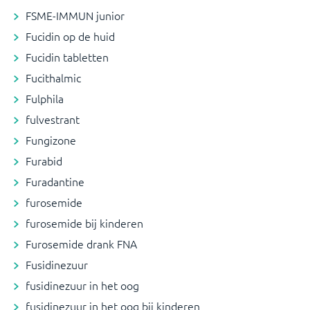
FSME-IMMUN junior
Fucidin op de huid
Fucidin tabletten
Fucithalmic
Fulphila
fulvestrant
Fungizone
Furabid
Furadantine
furosemide
furosemide bij kinderen
Furosemide drank FNA
Fusidinezuur
fusidinezuur in het oog
fusidinezuur in het oog bij kinderen