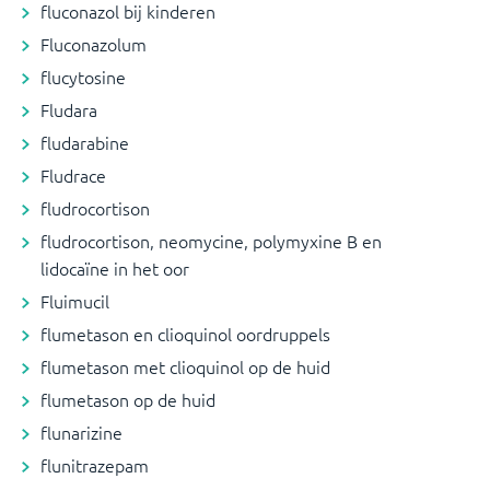
fluconazol bij kinderen
Fluconazolum
flucytosine
Fludara
fludarabine
Fludrace
fludrocortison
fludrocortison, neomycine, polymyxine B en
lidocaïne in het oor
Fluimucil
flumetason en clioquinol oordruppels
flumetason met clioquinol op de huid
flumetason op de huid
flunarizine
flunitrazepam