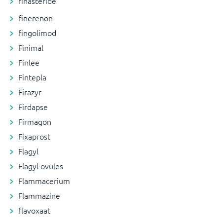
finasteride
finerenon
fingolimod
Finimal
Finlee
Fintepla
Firazyr
Firdapse
Firmagon
Fixaprost
Flagyl
Flagyl ovules
Flammacerium
Flammazine
flavoxaat