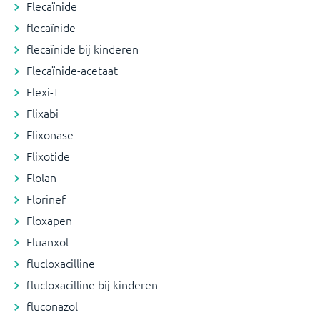
Flecaïnide
flecaïnide
flecaïnide bij kinderen
Flecaïnide-acetaat
Flexi-T
Flixabi
Flixonase
Flixotide
Flolan
Florinef
Floxapen
Fluanxol
flucloxacilline
flucloxacilline bij kinderen
fluconazol