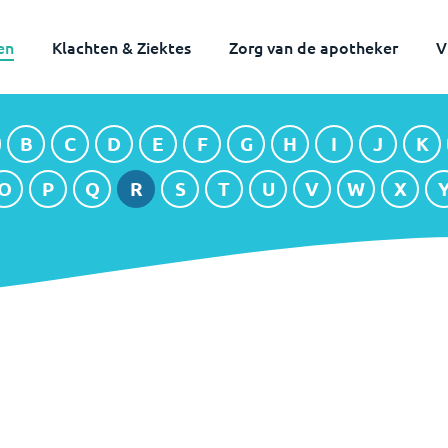
en
Klachten & Ziektes
Zorg van de apotheker
V
B
C
D
E
F
G
H
I
J
K
B
C
D
E
F
G
H
I
J
K
O
P
Q
R
S
T
U
V
W
X
O
P
Q
R
S
T
U
V
W
X