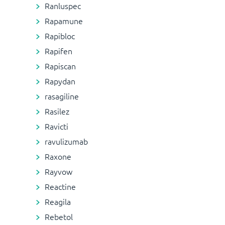
Ranluspec
Rapamune
Rapibloc
Rapifen
Rapiscan
Rapydan
rasagiline
Rasilez
Ravicti
ravulizumab
Raxone
Rayvow
Reactine
Reagila
Rebetol