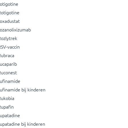
rotigotine
Rotigotine
roxadustat
rozanolixizumab
Rozlytrek
RSV-vaccin
Rubraca
rucaparib
Ruconest
rufinamide
rufinamide bij kinderen
Rukobia
Rupafin
rupatadine
rupatadine bij kinderen