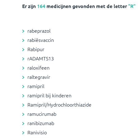
Er zijn
164
medicijnen
gevonden met de letter
"R"
rabeprazol
rabiësvaccin
Rabipur
rADAMTS13
raloxifeen
raltegravir
ramipril
ramipril bij kinderen
Ramipril/Hydrochloorthiazide
ramucirumab
ranibizumab
Ranivisio