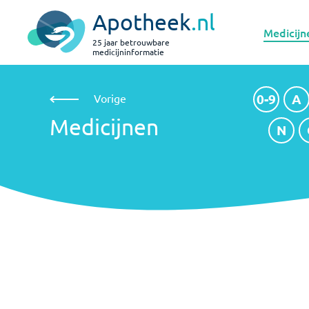
Apotheek
.nl
Medicijn
25 jaar betrouwbare
medicijninformatie
Medicijnen
0-9
A
0-9
A
Vorige
Medicijnen
N
N