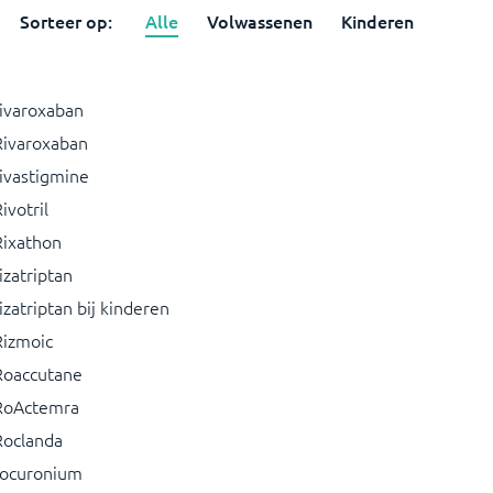
Sorteer op:
Alle
Volwassenen
Kinderen
rivaroxaban
Rivaroxaban
rivastigmine
ivotril
Rixathon
izatriptan
izatriptan bij kinderen
Rizmoic
Roaccutane
RoActemra
Roclanda
rocuronium