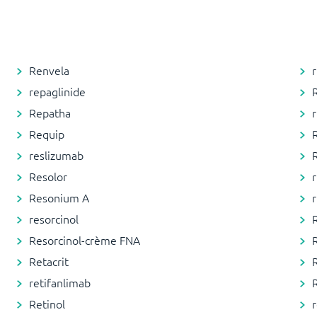
Renvela
repaglinide
Repatha
Requip
R
reslizumab
Resolor
r
Resonium A
r
resorcinol
Resorcinol-crème FNA
Retacrit
retifanlimab
Retinol