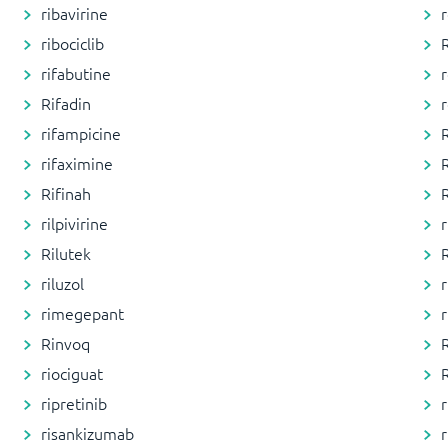
ribavirine
ribociclib
rifabutine
Rifadin
rifampicine
rifaximine
Rifinah
rilpivirine
Rilutek
riluzol
rimegepant
Rinvoq
riociguat
ripretinib
risankizumab