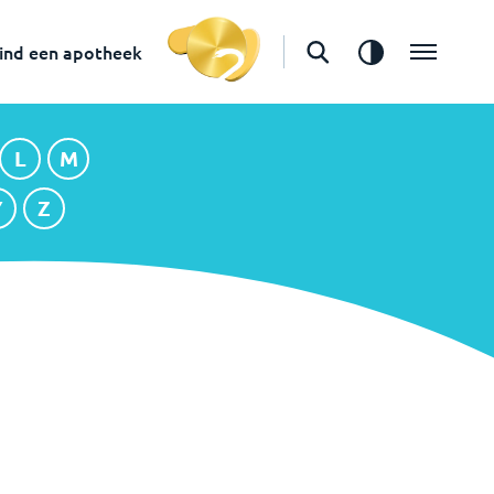
ind een apotheek
L
M
L
M
Y
Z
Y
Z