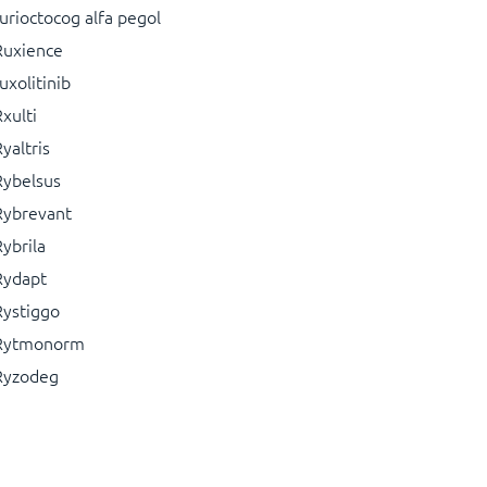
rurioctocog alfa pegol
Ruxience
uxolitinib
xulti
yaltris
Rybelsus
Rybrevant
ybrila
Rydapt
Rystiggo
Rytmonorm
Ryzodeg