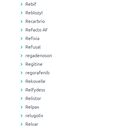
Rebif
Reblozyl
Recarbrio
ReFacto AF
Refixia
Refusal
regadenoson
Regitine
regorafenib
Rekovelle
Relfydess
Relistor
Relpax
relugolix
Relvar