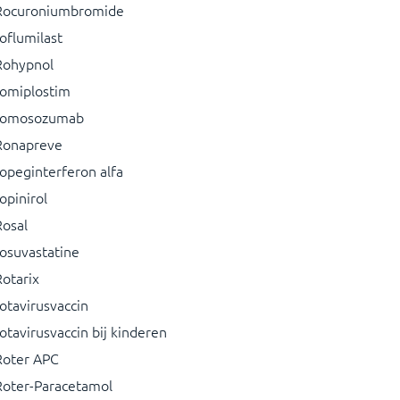
Rocuroniumbromide
oflumilast
Rohypnol
romiplostim
romosozumab
Ronapreve
ropeginterferon alfa
opinirol
Rosal
rosuvastatine
Rotarix
rotavirusvaccin
otavirusvaccin bij kinderen
Roter APC
Roter-Paracetamol