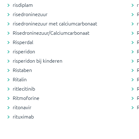
risdiplam
risedroninezuur
risedroninezuur met calciumcarbonaat
r
Risedroninezuur/Calciumcarbonaat
R
Risperdal
R
risperidon
risperidon bij kinderen
Ristaben
R
Ritalin
ritlecitinib
Ritmoforine
ritonavir
rituximab