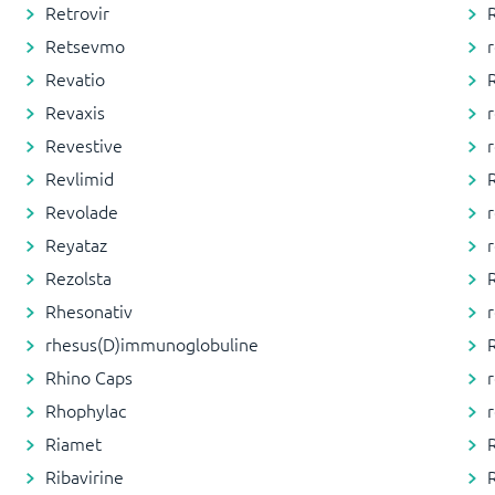
Retrovir
Retsevmo
r
Revatio
Revaxis
Revestive
Revlimid
Revolade
Reyataz
r
Rezolsta
Rhesonativ
rhesus(D)immunoglobuline
Rhino Caps
Rhophylac
r
Riamet
Ribavirine