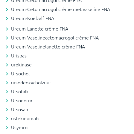
Ureum-Cetomacrogol crème FNA
Ureum-Cetomacrogol crème met vaseline FNA
Ureum-Koelzalf FNA
Ureum-Lanette crème FNA
Ureum-Vaselinecetomacrogol crème FNA
Ureum-Vaselinelanette crème FNA
Urispas
urokinase
Ursochol
ursodeoxycholzuur
Ursofalk
Ursonorm
Ursosan
ustekinumab
Usymro