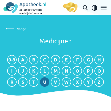
Apotheek
.nl
25 jaar betrouwbare
medicijninformatie
Medicijnen
Vorige
Medicijnen
0-9
A
B
C
D
E
F
G
H
I
J
K
L
M
N
O
P
Q
R
S
T
U
V
W
X
Y
Z