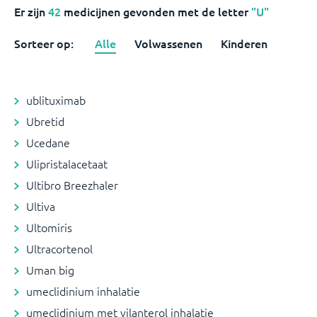
Er zijn
42
medicijnen
gevonden met de letter
"U"
Sorteer op:
Alle
Volwassenen
Kinderen
ublituximab
Ubretid
Ucedane
Ulipristalacetaat
Ultibro Breezhaler
Ultiva
Ultomiris
Ultracortenol
Uman big
umeclidinium inhalatie
umeclidinium met vilanterol inhalatie