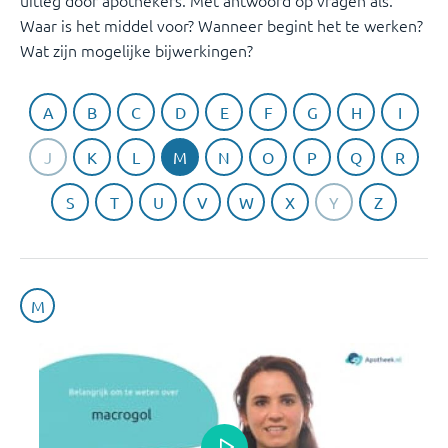
uitleg door apothekers. Met antwoord op vragen als:
Waar is het middel voor? Wanneer begint het te werken?
Wat zijn mogelijke bijwerkingen?
A
B
C
D
E
F
G
H
I
J
K
L
M
N
O
P
Q
R
S
T
U
V
W
X
Y
Z
M