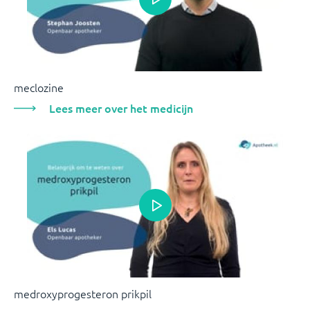
meclozine
Lees meer over het medicijn
medroxyprogesteron prikpil