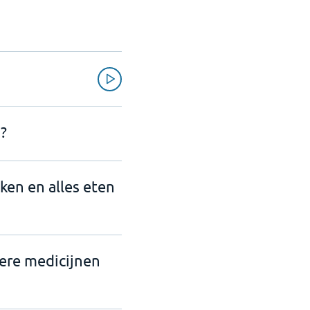
?
nken en alles eten
dere medicijnen