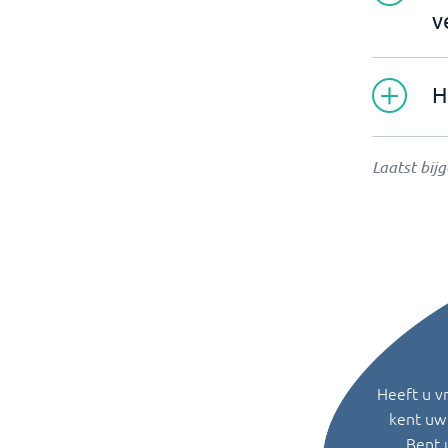
v
H
Laatst bij
Heeft u v
kent uw 
Bent 