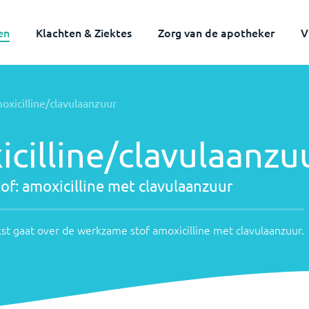
en
Klachten & Ziektes
Zorg van de apotheker
V
Werkzame
Volwassenen
Kinderen
oxicilline/clavulaanzuur
stof:
Onderstaande
tekst
amoxicilline
cilline/clavulaanzu
gaat
met
over
clavulaanzuur
de
of:
amoxicilline met clavulaanzuur
werkzame
stof
st gaat over de werkzame stof
amoxicilline met clavulaanzuur
.
amoxicilline
met
clavulaanzuur
.