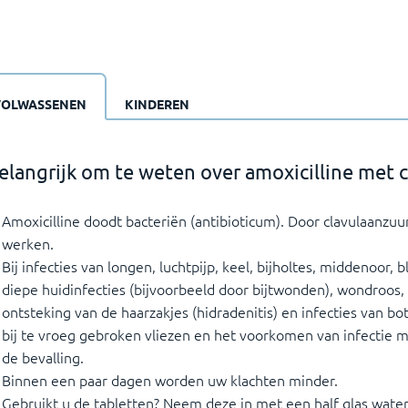
VOLWASSENEN
KINDEREN
elangrijk om te weten over amoxicilline met 
Amoxicilline doodt bacteriën (antibioticum). Door clavulaanzuur
werken.
Bij infecties van longen, luchtpijp, keel, bijholtes, middenoor, b
diepe huidinfecties (bijvoorbeeld door bijtwonden), wondroos, 
ontsteking van de haarzakjes (hidradenitis) en infecties van b
bij te vroeg gebroken vliezen en het voorkomen van infectie m
de bevalling.
Binnen een paar dagen worden uw klachten minder.
Gebruikt u de tabletten? Neem deze in met een half glas wate