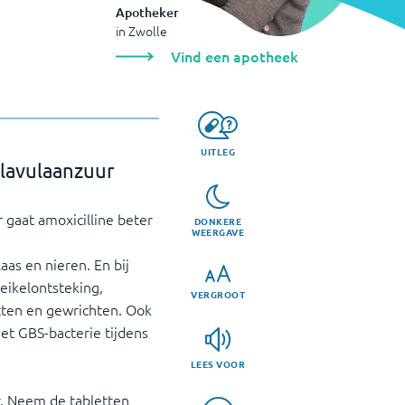
Apotheker
in
Zwolle
Vind een apotheek
UITLEG
clavulaanzuur
 gaat amoxicilline beter
DONKERE
WEERGAVE
laas en nieren. En bij
eikelontsteking,
VERGROOT
otten en gewrichten. Ook
et GBS-bacterie tijdens
LEES VOOR
r. Neem de tabletten