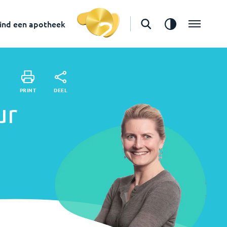
Apotheker
ind een apotheek
in
Zwolle
Vind een apotheek
DEEL
PRINT
DEEL
PRINT
ur