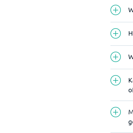
W
H
W
K
o
M
g