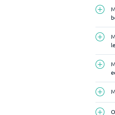
M
b
M
l
M
e
M
O