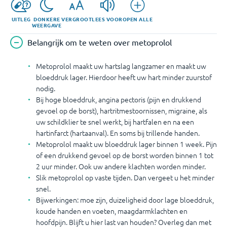
UITLEG
DONKERE
VERGROOT
LEES VOOR
OPEN ALLE
WEERGAVE
Belangrijk om te weten over metoprolol
Metoprolol maakt uw hartslag langzamer en maakt uw
bloeddruk lager. Hierdoor heeft uw hart minder zuurstof
nodig.
Bij hoge bloeddruk, angina pectoris (pijn en drukkend
gevoel op de borst), hartritmestoornissen, migraine, als
uw schildklier te snel werkt, bij hartfalen en na een
hartinfarct (hartaanval). En soms bij trillende handen.
Metoprolol maakt uw bloeddruk lager binnen 1 week. Pijn
of een drukkend gevoel op de borst worden binnen 1 tot
2 uur minder. Ook uw andere klachten worden minder.
Slik metoprolol op vaste tijden. Dan vergeet u het minder
snel.
Bijwerkingen: moe zijn, duizeligheid door lage bloeddruk,
koude handen en voeten, maagdarmklachten en
hoofdpijn. Blijft u hier last van houden? Overleg dan met