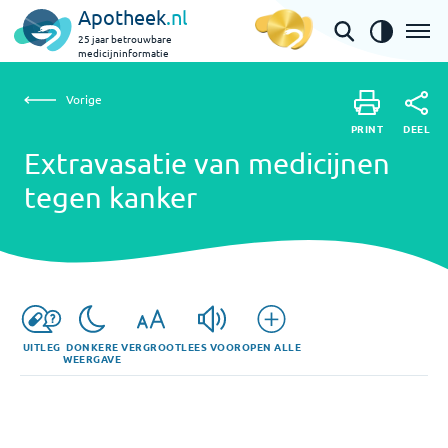
Apotheek
.nl
25 jaar betrouwbare
medicijninformatie
Vorige
Extravasatie van medicijnen tegen kanker
Vorige
PRINT
DEEL
PRINT
Extravasatie van medicijnen
DEEL
tegen kanker
UITLEG
DONKERE
VERGROOT
LEES VOOR
OPEN ALLE
WEERGAVE