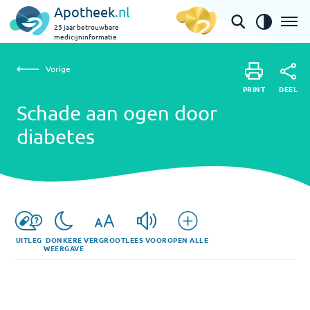
Apotheek
.nl
25 jaar betrouwbare
medicijninformatie
Vorige
Schade aan ogen door diabetes
Vorige
PRINT
DEEL
PRINT
Schade aan ogen door
DEEL
diabetes
UITLEG
DONKERE
VERGROOT
LEES VOOR
OPEN ALLE
WEERGAVE