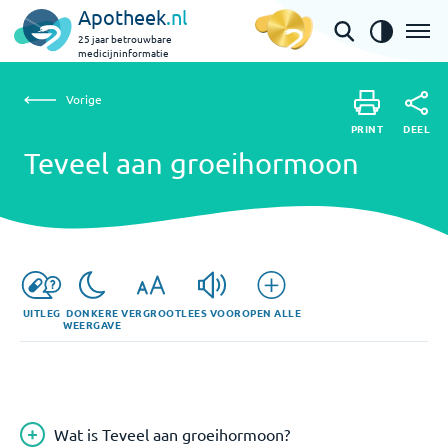
Apotheek
.nl
25 jaar betrouwbare
medicijninformatie
Vorige
Teveel aan groeihormoon
Vorige
PRINT
DEEL
PRINT
Teveel aan groeihormoon
DEEL
UITLEG
DONKERE
VERGROOT
LEES VOOR
OPEN ALLE
WEERGAVE
Wat is Teveel aan groeihormoon?