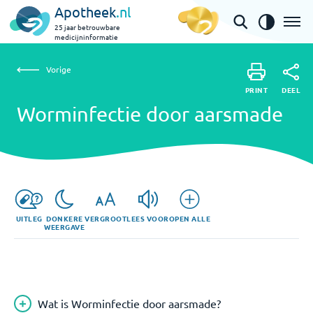
Apotheek
.nl
25 jaar betrouwbare
medicijninformatie
Vorige
Worminfectie door aarsmade
Vorige
PRINT
DEEL
PRINT
Worminfectie door aarsmade
DEEL
UITLEG
DONKERE
VERGROOT
LEES VOOR
OPEN ALLE
WEERGAVE
Wat is Worminfectie door aarsmade?