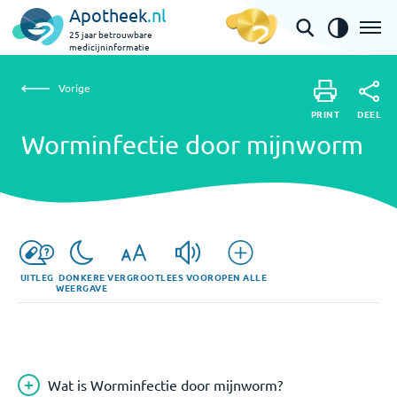
Apotheek
.nl
25 jaar betrouwbare
medicijninformatie
Vorige
Worminfectie door mijnworm
Vorige
PRINT
DEEL
PRINT
Worminfectie door mijnworm
DEEL
UITLEG
DONKERE
VERGROOT
LEES VOOR
OPEN ALLE
WEERGAVE
Wat is Worminfectie door mijnworm?