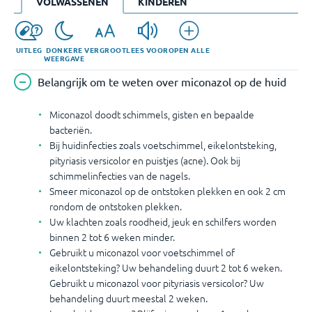
de
VOLWASSENEN
KINDEREN
huid
.
UITLEG
DONKERE
VERGROOT
LEES VOOR
OPEN ALLE
WEERGAVE
Belangrijk om te weten over miconazol op de huid
Miconazol doodt schimmels, gisten en bepaalde
bacteriën.
Bij huidinfecties zoals voetschimmel, eikelontsteking,
pityriasis versicolor en puistjes (acne). Ook bij
schimmelinfecties van de nagels.
Smeer miconazol op de ontstoken plekken en ook 2 cm
rondom de ontstoken plekken.
Uw klachten zoals roodheid, jeuk en schilfers worden
binnen 2 tot 6 weken minder.
Gebruikt u miconazol voor voetschimmel of
eikelontsteking? Uw behandeling duurt 2 tot 6 weken.
Gebruikt u miconazol voor pityriasis versicolor? Uw
behandeling duurt meestal 2 weken.