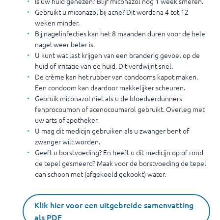
Is uw huid genezen? Blijf miconazol nog 1 week smeren.
Gebruikt u miconazol bij acne? Dit wordt na 4 tot 12
weken minder.
Bij nagelinfecties kan het 8 maanden duren voor de hele
nagel weer beter is.
U kunt wat last krijgen van een branderig gevoel op de
huid of irritatie van de huid. Dit verdwijnt snel.
De crème kan het rubber van condooms kapot maken.
Een condoom kan daardoor makkelijker scheuren.
Gebruik miconazol niet als u de bloedverdunners
fenprocoumon of acenocoumarol gebruikt. Overleg met
uw arts of apotheker.
U mag dit medicijn gebruiken als u zwanger bent of
zwanger wilt worden.
Geeft u borstvoeding? En heeft u dit medicijn op of rond
de tepel gesmeerd? Maak voor de borstvoeding de tepel
dan schoon met (afgekoeld gekookt) water.
Klik hier voor een uitgebreide samenvatting
als PDF