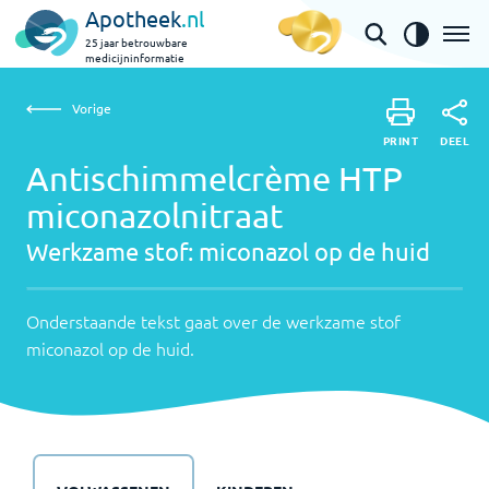
Apotheek
.nl
25 jaar betrouwbare
medicijninformatie
Vorige
Vorige
Antischimmelcrème HTP miconazolnitraat | miconazol
PRINT
DEEL
PRINT
op de huid
Antischimmelcrème HTP
DEEL
miconazolnitraat
Werkzame
stof:
Onderstaande
Werkzame stof:
miconazol op de huid
tekst
miconazol
gaat
op
Onderstaande tekst gaat over de werkzame stof
over
miconazol op de huid
.
de
de
werkzame
huid
stof
miconazol
op