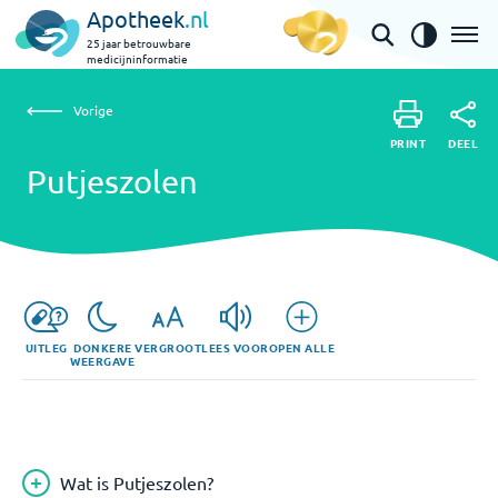
Apotheek
.nl
25 jaar betrouwbare
medicijninformatie
Vorige
Putjeszolen
Vorige
PRINT
DEEL
PRINT
Putjeszolen
DEEL
UITLEG
DONKERE
VERGROOT
LEES VOOR
OPEN ALLE
WEERGAVE
Wat is Putjeszolen?