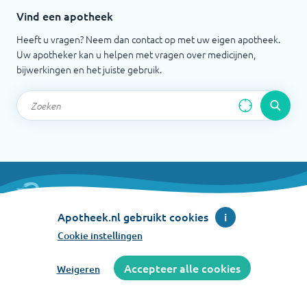
Vind een apotheek
Heeft u vragen? Neem dan contact op met uw eigen apotheek.
Uw apotheker kan u helpen met vragen over medicijnen,
bijwerkingen en het juiste gebruik.
Apotheek.nl is een initiatief van de Koninklijke
Apotheek.nl gebruikt cookies
i
Nederlandse Maatschappij ter bevordering der
Cookie instellingen
Pharmacie
Accepteer alle cookies
Weigeren
©
2026