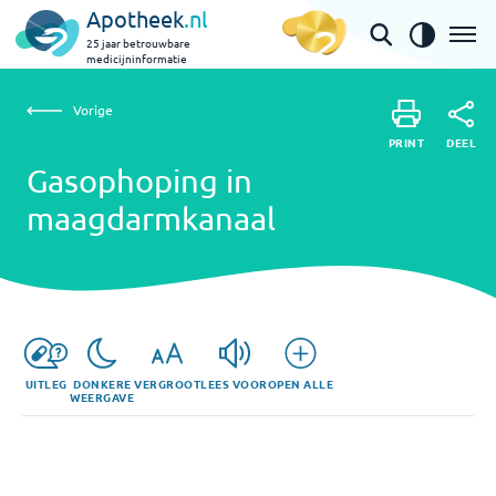
Apotheek
.nl
25 jaar betrouwbare
medicijninformatie
Vorige
Gasophoping in maagdarmkanaal
Vorige
PRINT
DEEL
PRINT
Gasophoping in
DEEL
maagdarmkanaal
UITLEG
DONKERE
VERGROOT
LEES VOOR
OPEN ALLE
WEERGAVE