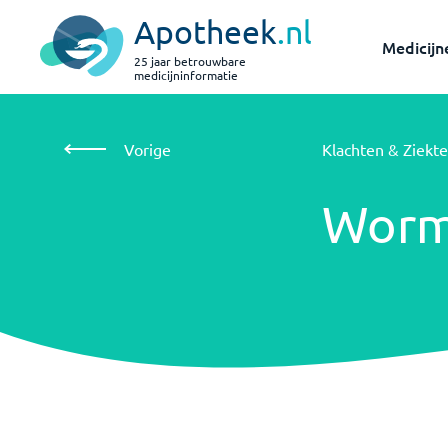
Apotheek
.nl
Medicijn
25 jaar betrouwbare
medicijninformatie
Vorige
Klachten &
Worminfecties, algemeen
Ziektes
Vorige
Klachten & Ziekte
Worminfecties,
algemeen
Worm