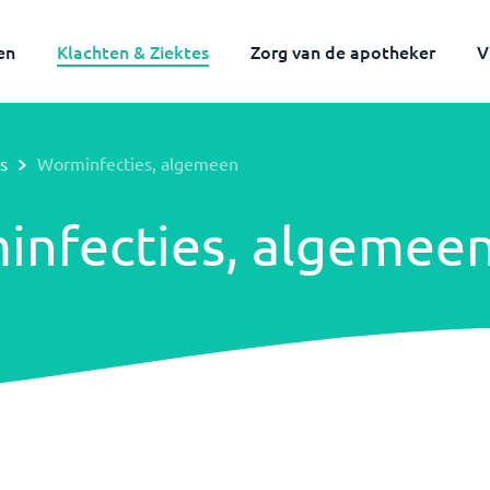
en
Klachten & Ziektes
Zorg van de apotheker
V
s
Worminfecties, algemeen
infecties, algemee