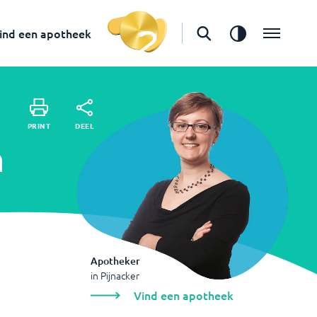
in
Pijnacker
Vind een apotheek
ind een apotheek
DEEL
PRINT
DEEL
PRINT
n
Apotheker
in
Pijnacker
Vind een apotheek