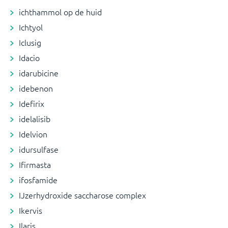
ichthammol op de huid
Ichtyol
Iclusig
Idacio
idarubicine
idebenon
Idefirix
idelalisib
Idelvion
idursulfase
Ifirmasta
ifosfamide
IJzerhydroxide saccharose complex
Ikervis
Ilaris