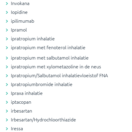
Invokana
Iopidine
ipilimumab
Ipramol
ipratropium inhalatie
ipratropium met fenoterol inhalatie
ipratropium met salbutamol inhalatie
ipratropium met xylometazoline in de neus
Ipratropium/Salbutamol inhalatievloeistof FNA
Ipratropiumbromide inhalatie
Ipraxa inhalatie
iptacopan
irbesartan
Irbesartan/Hydrochloorthiazide
Iressa