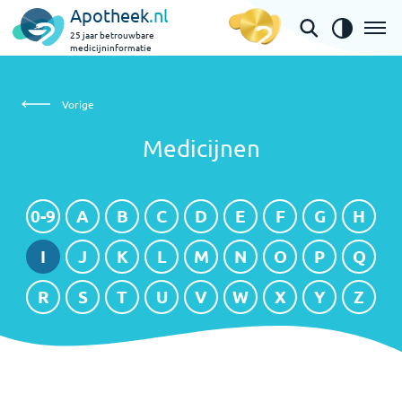
Apotheek
.nl
25 jaar betrouwbare
medicijninformatie
Medicijnen
Vorige
Medicijnen
0-9
A
B
C
D
E
F
G
H
I
J
K
L
M
N
O
P
Q
R
S
T
U
V
W
X
Y
Z