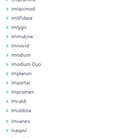
imiquimod
imlifidase
Imlygic
Immukine
Imnovid
Imodium
Imodium Duo
Implanon
Importal
Impromen
Imraldi
Imuldosa
Imvanex
Inaqovi