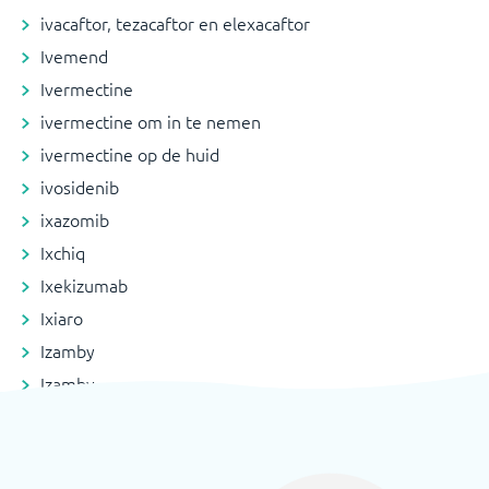
ivacaftor, tezacaftor en elexacaftor
Ivemend
Ivermectine
ivermectine om in te nemen
ivermectine op de huid
ivosidenib
ixazomib
Ixchiq
Ixekizumab
Ixiaro
Izamby
Izamby