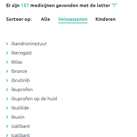
Er zijn
157
medicijnen
gevonden met de letter
"I"
Sorteer op:
Alle
Volwassenen
Kinderen
ibandroninezuur
Iberogast
Iblias
Ibrance
ibrutinib
ibuprofen
ibuprofen op de huid
ibutilide
Ibuxin
icatibant
Icatibant