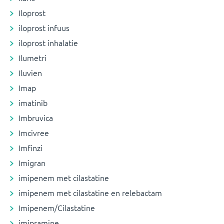
Iloprost
iloprost infuus
iloprost inhalatie
Ilumetri
Iluvien
Imap
imatinib
Imbruvica
Imcivree
Imfinzi
Imigran
imipenem met cilastatine
imipenem met cilastatine en relebactam
Imipenem/Cilastatine
imipramine