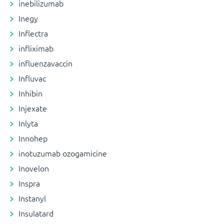
inebilizumab
Inegy
Inflectra
infliximab
influenzavaccin
Influvac
Inhibin
Injexate
Inlyta
Innohep
inotuzumab ozogamicine
Inovelon
Inspra
Instanyl
Insulatard