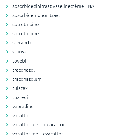
Isosorbidedinitraat vaselinecrème FNA
isosorbidemononitraat
Isotretinoïne
isotretinoïne
Isteranda
Isturisa
Itovebi
itraconazol
Itraconazolum
Itulazax
Ituxredi
ivabradine
ivacaftor
ivacaftor met lumacaftor
ivacaftor met tezacaftor