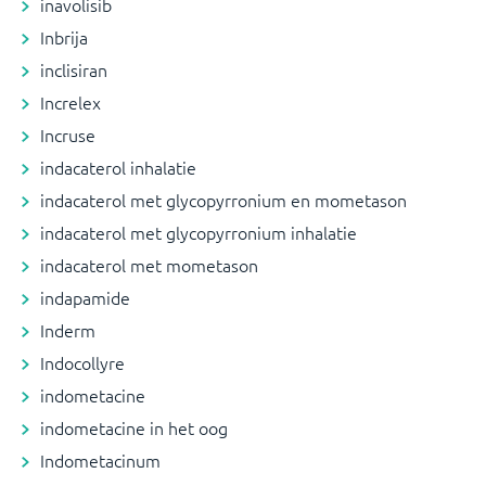
inavolisib
Inbrija
inclisiran
Increlex
Incruse
indacaterol inhalatie
indacaterol met glycopyrronium en mometason
indacaterol met glycopyrronium inhalatie
indacaterol met mometason
indapamide
Inderm
Indocollyre
indometacine
indometacine in het oog
Indometacinum