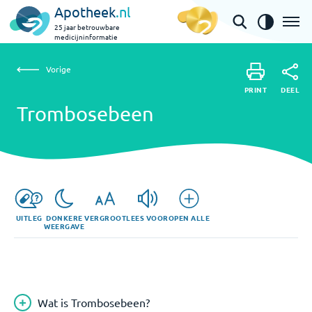
Apotheek
.nl
25 jaar betrouwbare
medicijninformatie
Vorige
Trombosebeen
Vorige
PRINT
DEEL
PRINT
Trombosebeen
DEEL
UITLEG
DONKERE
VERGROOT
LEES VOOR
OPEN ALLE
WEERGAVE
Wat is Trombosebeen?