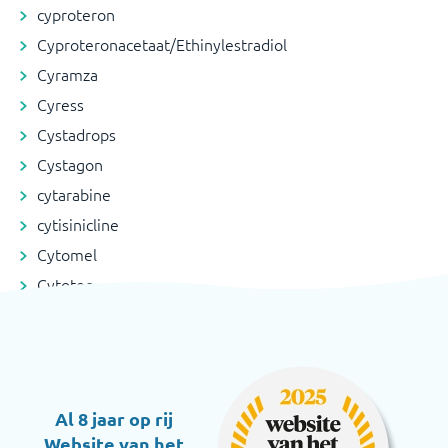
cyproteron
Cyproteronacetaat/Ethinylestradiol
Cyramza
Cyress
Cystadrops
Cystagon
cytarabine
cytisinicline
Cytomel
Cytotec
Al 8 jaar op rij
Website van het