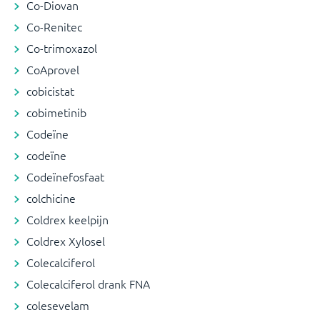
Co-Diovan
Co-Renitec
Co-trimoxazol
CoAprovel
cobicistat
cobimetinib
Codeïne
codeïne
Codeïnefosfaat
colchicine
Coldrex keelpijn
Coldrex Xylosel
Colecalciferol
Colecalciferol drank FNA
colesevelam