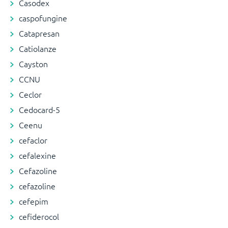
Casodex
caspofungine
Catapresan
Catiolanze
Cayston
CCNU
Ceclor
Cedocard-5
Ceenu
cefaclor
cefalexine
Cefazoline
cefazoline
cefepim
cefiderocol