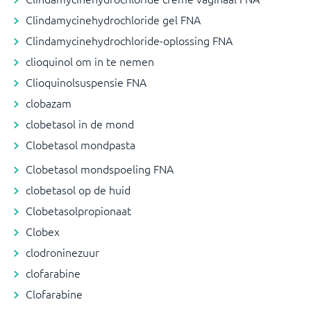
Clindamycinehydrochloride gel FNA
Clindamycinehydrochloride-oplossing FNA
clioquinol om in te nemen
Clioquinolsuspensie FNA
clobazam
clobetasol in de mond
Clobetasol mondpasta
Clobetasol mondspoeling FNA
clobetasol op de huid
Clobetasolpropionaat
Clobex
clodroninezuur
clofarabine
Clofarabine