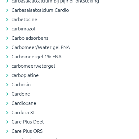
carbasalaatcalcium bij pijn of ontsteking
Carbasalaatcalcium Cardio
carbetocine
carbimazol
Carbo adsorbens
Carbomeer/Water gel FNA
Carbomeergel 1% FNA
carbomeerwatergel
carboplatine
Carbosin
Cardene
Cardioxane
Cardura XL
Care Plus Deet
Care Plus ORS