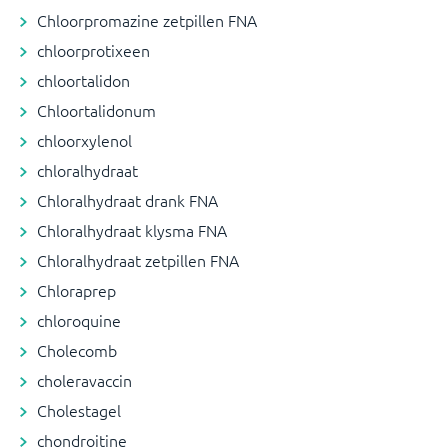
Chloorpromazine zetpillen FNA
chloorprotixeen
chloortalidon
Chloortalidonum
chloorxylenol
chloralhydraat
Chloralhydraat drank FNA
Chloralhydraat klysma FNA
Chloralhydraat zetpillen FNA
Chloraprep
chloroquine
Cholecomb
choleravaccin
Cholestagel
chondroitine