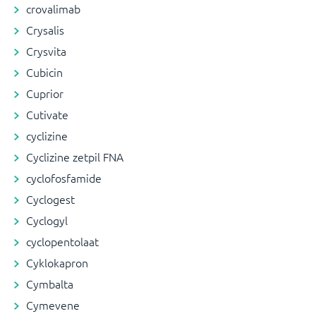
crovalimab
Crysalis
Crysvita
Cubicin
Cuprior
Cutivate
cyclizine
Cyclizine zetpil FNA
cyclofosfamide
Cyclogest
Cyclogyl
cyclopentolaat
Cyklokapron
Cymbalta
Cymevene