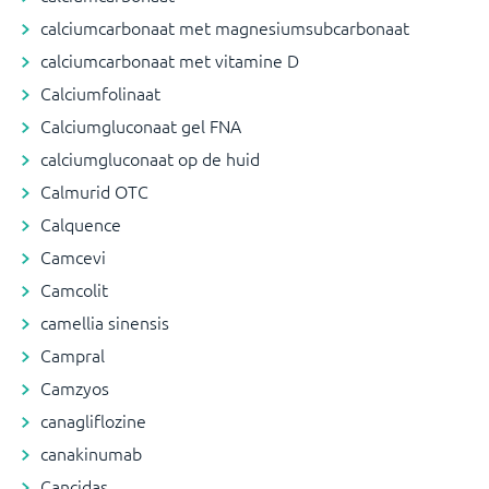
calciumcarbonaat met magnesiumsubcarbonaat
calciumcarbonaat met vitamine D
Calciumfolinaat
Calciumgluconaat gel FNA
calciumgluconaat op de huid
Calmurid OTC
Calquence
Camcevi
Camcolit
camellia sinensis
Campral
Camzyos
canagliflozine
canakinumab
Cancidas