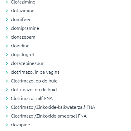
Clofazimine
clofazimine
clomifeen
clomipramine
clonazepam
clonidine
clopidogrel
clorazepinezuur
clotrimazol in de vagina
Clotrimazol op de huid
clotrimazol op de huid
Clotrimazol zalf FNA
Clotrimazol/Zinkoxide-kalkwaterzalf FNA
Clotrimazol/Zinkoxide-smeersel FNA
clozapine