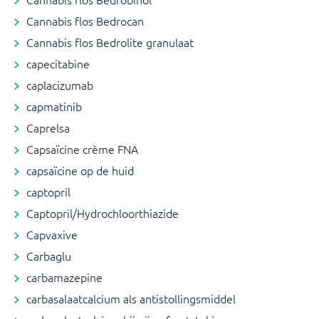
Cannabis flos Bedrocan
Cannabis flos Bedrolite granulaat
capecitabine
caplacizumab
capmatinib
Caprelsa
Capsaïcine crème FNA
capsaïcine op de huid
captopril
Captopril/Hydrochloorthiazide
Capvaxive
Carbaglu
carbamazepine
carbasalaatcalcium als antistollingsmiddel