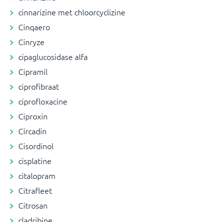
cinnarizine met chloorcyclizine
Cinqaero
Cinryze
cipaglucosidase alfa
Cipramil
ciprofibraat
ciprofloxacine
Ciproxin
Circadin
Cisordinol
cisplatine
citalopram
Citrafleet
Citrosan
cladribine