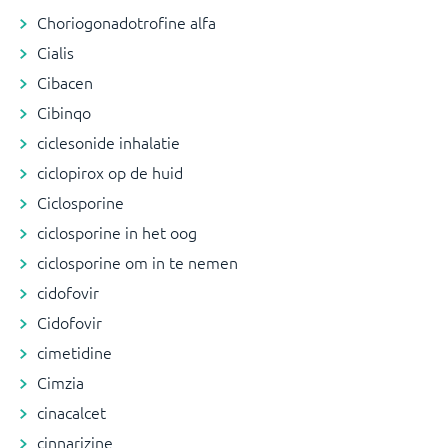
Choriogonadotrofine alfa
Cialis
Cibacen
Cibinqo
ciclesonide inhalatie
ciclopirox op de huid
Ciclosporine
ciclosporine in het oog
ciclosporine om in te nemen
cidofovir
Cidofovir
cimetidine
Cimzia
cinacalcet
cinnarizine