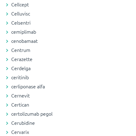
Cellcept
Celluvisc
Celsentri
cemiplimab
cenobamaat
Centrum
Cerazette
Cerdelga
ceritinib
cerliponase alfa
Cernevit
Certican
certolizumab pegol
Cerubidine
Cervarix