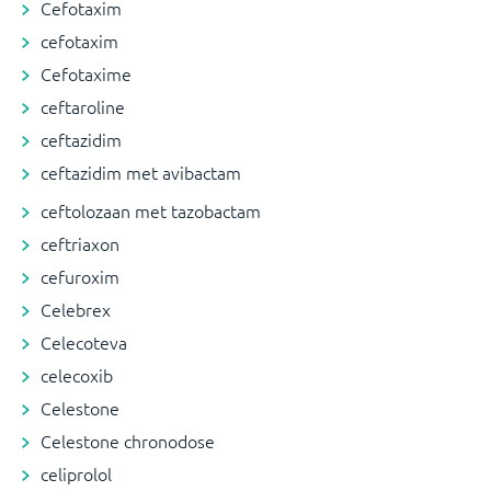
Cefotaxim
cefotaxim
Cefotaxime
ceftaroline
ceftazidim
ceftazidim met avibactam
ceftolozaan met tazobactam
ceftriaxon
cefuroxim
Celebrex
Celecoteva
celecoxib
Celestone
Celestone chronodose
celiprolol