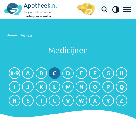
Apotheek
.nl
25 jaar betrouwbare
medicijninformatie
Medicijnen
Vorige
Medicijnen
0-9
A
B
C
D
E
F
G
H
I
J
K
L
M
N
O
P
Q
R
S
T
U
V
W
X
Y
Z