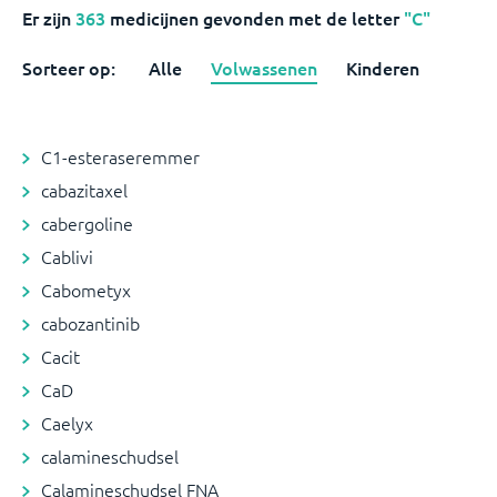
Er zijn
363
medicijnen
gevonden met de letter
"C"
Sorteer op:
Alle
Volwassenen
Kinderen
C1-esteraseremmer
cabazitaxel
cabergoline
Cablivi
Cabometyx
cabozantinib
Cacit
CaD
Caelyx
calamineschudsel
Calamineschudsel FNA