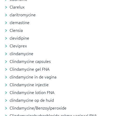
Clarelux
claritromycine
clemastine
Clensia
clevidipine
Cleviprex
clindamycine
Clindamycine capsules
Clindamycine gel FNA
clindamycine in de vagina
Clindamycine injectie
Clindamycine lotion FNA
clindamycine op de huid
Clindamycine/Benzoylperoxide
Clindamycinehydrochloride crème vaginaal FNA